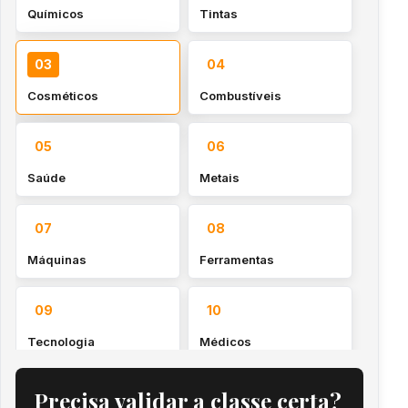
Químicos
Tintas
03
04
Cosméticos
Combustíveis
05
06
Saúde
Metais
07
08
Máquinas
Ferramentas
09
10
Tecnologia
Médicos
11
12
Precisa validar a classe certa?