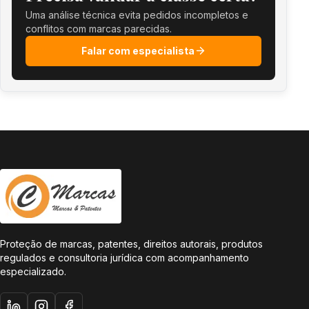
Iluminação
Veículos
Uma análise técnica evita pedidos incompletos e
conflitos com marcas parecidas.
13
14
Falar com especialista
Armas
Joias
15
16
Música
Papelaria
17
18
Borracha
Couro
19
20
Proteção de marcas, patentes, direitos autorais, produtos
regulados e consultoria jurídica com acompanhamento
Construção
Móveis
especializado.
21
22