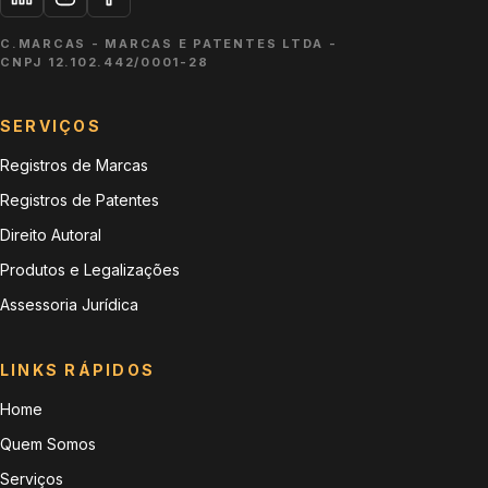
Casa
Cordas
C.MARCAS - MARCAS E PATENTES LTDA
-
CNPJ
12.102.442/0001-28
23
24
Fios
Tecidos
SERVIÇOS
Registros de Marcas
25
26
Registros de Patentes
Vestuário
Aviamentos
Direito Autoral
Produtos e Legalizações
27
28
Assessoria Jurídica
Tapetes
Brinquedos
LINKS RÁPIDOS
29
30
Home
Alimentos
Café e massas
Quem Somos
31
32
Serviços